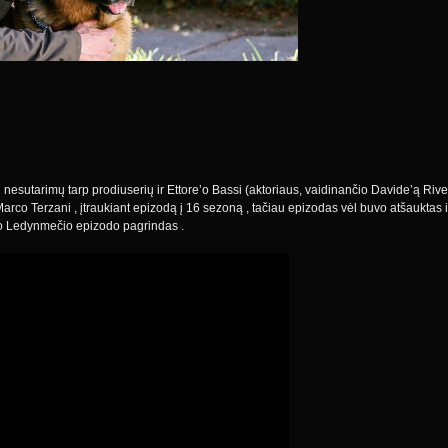
esutarimų tarp prodiuserių ir Ettore’o Bassi (aktoriaus, vaidinančio Davide’ą Riverą
Marco Terzani , įtraukiant epizodą į 16 sezoną , tačiau epizodas vėl buvo atšauktas 
uvo Ledynmečio epizodo pagrindas .