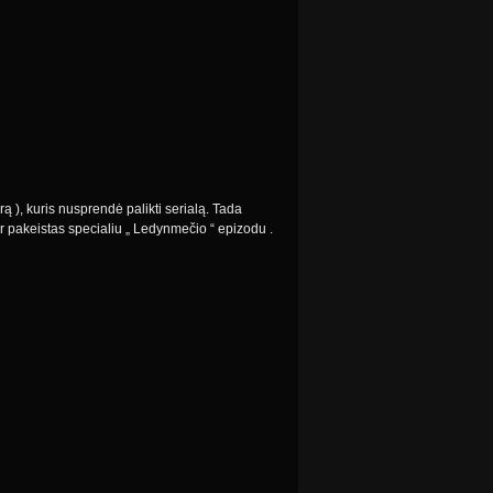
 ), kuris nusprendė palikti serialą. Tada
ir pakeistas specialiu „ Ledynmečio “ epizodu .