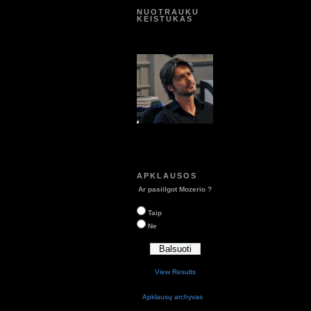
NUOTRAUKU
KEISTUKAS
APKLAUSOS
Ar pasiilgot Mozerio ?
Taip
Ne
View Results
Apklausų archyvas