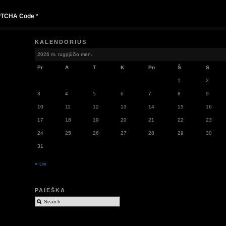
TCHA Code
*
KALENDORIUS
2026 m. rugpjūčio mėn.
Pr
A
T
K
Pn
Š
S
1
2
3
4
5
6
7
8
9
10
11
12
13
14
15
16
17
18
19
20
21
22
23
24
25
26
27
28
29
30
31
« Lie
PAIEŠKA