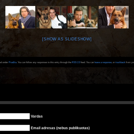
[SHOW AS SLIDESHOW]
led under
Pradžia
. You can follow any responses to this entry through the
RSS 2.0
feed. You can
leave a response
, or
trackback
from you
Vardas
Email adresas (nebus publikuotas)