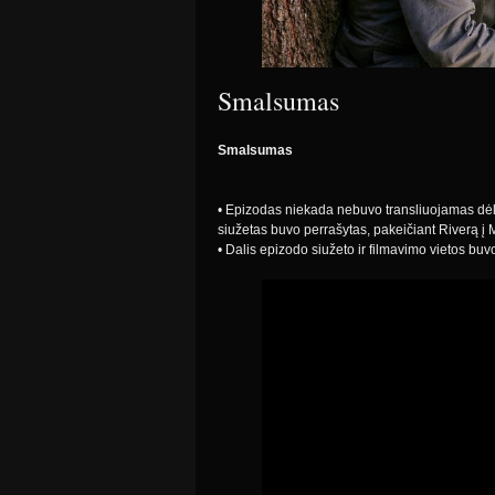
Smalsumas
Smalsumas
• Epizodas niekada nebuvo transliuojamas dėl n
siužetas buvo perrašytas, pakeičiant Riverą į 
• Dalis epizodo siužeto ir filmavimo vietos b