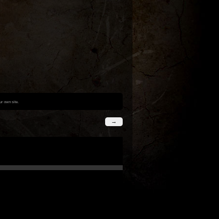
r own site.
→