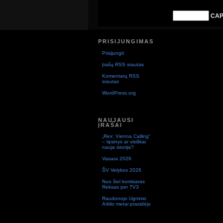
CAP
PRISIJUNGIMAS
Prisijungti
Įrašų RSS srautas
Komentarų RSS
srautas
WordPress.org
NAUJAUSI
ĮRAŠAI
„Rex: Vienna Calling“
– tęsinys ar visiškai
nauja istorija?
Vasara 2026
ŠV Velykos 2026
Nuo šiol komisaras
Reksas per TV3
Raudonojo Ugninio
Arklio metai prasidėjo