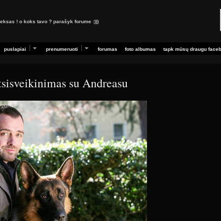
ksas ! o koks tavo ? parašyk forume :)))
puslapiai
prenumeruoti
forumas
foto albumas
tapk mūsų draugu face
atsisveikinimas su Andreasu