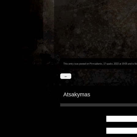
This entry was posted on Pirmadienis, 17 spalio, 2022 at 19:05 and is fi
←
Atsakymas